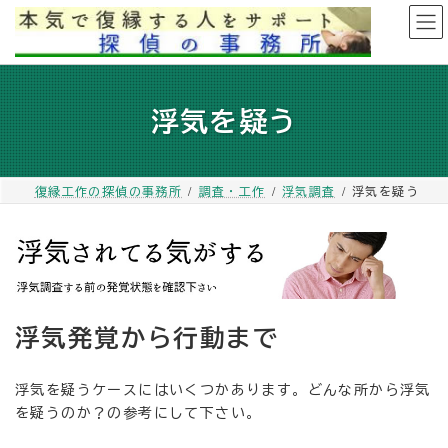
コ
ナ
ン
ビ
テ
ゲ
ン
ー
ツ
シ
浮気を疑う
へ
ョ
ス
ン
キ
に
ッ
移
復縁工作の探偵の事務所
調査・工作
浮気調査
浮気を疑う
プ
動
浮気発覚から行動まで
浮気を疑うケースにはいくつかあります。どんな所から浮気
を疑うのか？の参考にして下さい。