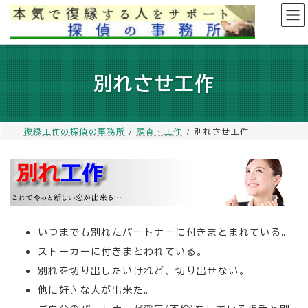
コ
ナ
ン
ビ
テ
ゲ
ン
ー
ツ
シ
別れさせ工作
へ
ョ
ス
ン
キ
に
ッ
移
復縁工作の探偵の事務所
調査・工作
別れさせ工作
プ
動
いつまでも別れたパートナーに付きまとまれている。
ストーカーに付きまとわれている。
別れを切り出したいけれど、切り出せない。
他に好きな人が出来た。