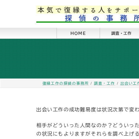
コ
ナ
ン
ビ
テ
ゲ
ン
ー
ツ
シ
ＨＯＭＥ
調査・工作
へ
ョ
ス
ン
キ
に
ッ
移
プ
動
復縁工作の探偵の事務所
調査・工作
出会い工
出会い工作の成功難易度は状況次第で変
相手がどういった人間なのか？どういっ
の状況にもよりますがそれらを調べ上げ