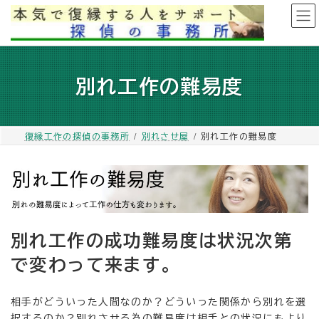
コ
ナ
ン
ビ
テ
ゲ
ン
ー
ツ
シ
別れ工作の難易度
へ
ョ
ス
ン
キ
に
ッ
移
復縁工作の探偵の事務所
別れさせ屋
別れ工作の難易度
プ
動
別れ工作の成功難易度は状況次第
で変わって来ます。
相手がどういった人間なのか？どういった関係から別れを選
択するのか？別れさせる為の難易度は相手との状況にもより